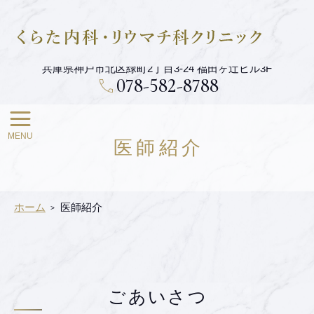
メ
イ
くらた内科・リウマチ科クリニック
ン
コ
ン
兵庫県神戸市北区緑町2丁目3-24 福田ヶ辻ビル3F
テ
078-582-8788
ン
ツ
医師紹介
ホーム
医師紹介
ごあいさつ